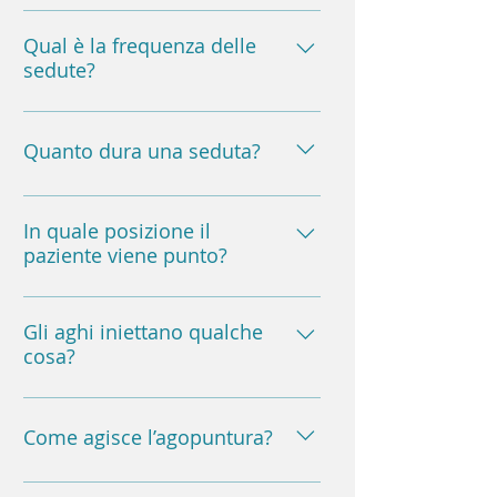
In genere un ciclo di agopuntura 
prevede 6-8 sedute.
Qual è la frequenza delle
sedute?
Una a settimana, solo 
occasionalmente due.
Quanto dura una seduta?
25 minuti.
In quale posizione il
paziente viene punto?
Il paziente in trattamento è 
sempre disteso su un comodo 
Gli aghi iniettano qualche
cosa?
lettino.
No.
Come agisce l’agopuntura?
Essa cura il disturbo 