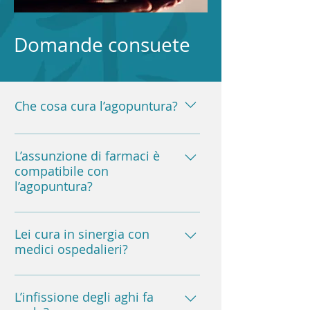
Domande consuete
Che cosa cura l’agopuntura?
I dolori di vario tipo, i traumi, le 
allergie, le disfunzioni del sonno, 
L’assunzione di farmaci è
compatibile con
del ciclo mestruale, i disturbi 
l’agopuntura?
digestivi, respiratori e della fertilità.
Inoltre le alterazioni del tono 
Sì.
dell’umore, le malattie della pelle, 
Lei cura in sinergia con
la disassuefazione dal fumo ed 
medici ospedalieri?
altre forme di dipendenza.
Sì, come ad esempio nel caso di 
alcuni malati oncologici, o donne 
L’infissione degli aghi fa