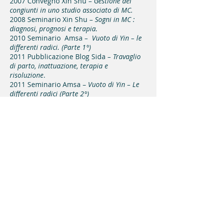
2007 Convegno Xin Shu –
Gestione dei
congiunti in uno studio associato di MC.
2008 Seminario Xin Shu –
Sogni in MC :
diagnosi, prognosi e terapia.
2010 Seminario Amsa
–
Vuoto di Yin – le
differenti radici. (Parte 1°)
2011 Pubblicazione Blog Sida
–
Travaglio
di parto, inattuazione, terapia e
risoluzione
.
2011 Seminario Amsa –
Vuoto di Yin – Le
differenti radici (Parte 2°)
2011 Seminario Sida –
Sinossi punti PC.
2011 Congresso Sida –
Utilizzo di più
sistemi meridianici in un caso clinico.
2012 Seminario Amsa –
Yang Ming &
Vuoto di Yin.
2012 Congresso Sida –
Frattura non
consolidata: un caso clinico.
2013 Seminario Amsa –
Vuoto di Yin - Le
differenti radici (3° parte)
2013 Congresso Sida –
Ernia discale & Zu
Jue Yin.
2014 Seminario Xin Shu –
Lombalgia &
Ren Mai: casi clinici.